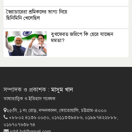
স্বৈরাচারেরা শ্রমিকদের ভাগ্য নিয়ে
ছিনিমিনি খেলেছিল
বুথফেরত জরিপে কি হেরে যাচ্ছেন
মমতা?
বিদ্যুৎ সংকটে বিপন্ন চা বাগান
পুলিশের আধুনিকায়নে শহীদ জিয়ার
সম্পাদক ও প্রকাশক :
মাসুম খান
অবদান শীর্ষক সেমিনার অনুষ্ঠিত
ভাষাতাত্ত্বিক ও ইতিহাস গবেষক
২৫/সি, ১ নং রোড়, নন্দনকানন, কোতোয়ালি, চট্টগ্রাম-৪০০০
পিরিত আমার
+৮৮০২ ৪১৩৬ ০০৫০, ০১৬১১৩৩৯৪৮৬, ০১৯৯৭৪২২৮৮৮,
০১৬৭০৭৬৩৮৭৪
rcbll.bd@gmail.com