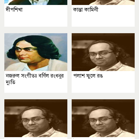
দীপশিখা
কান্তা কামিনী
নজরুল সংগীতঃ বর্ণিল রংধনুর
পলাশ ফুলে রঙ
দ্যুতি