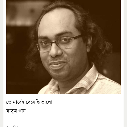
তোমারেই বেসেছি ভালো
মাসুম খান