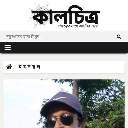
হ-য-ব-র-ল