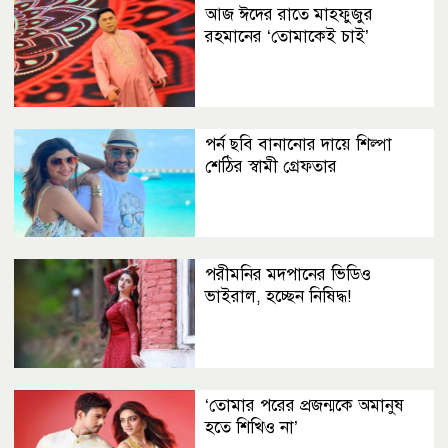
আজ ঈদের রাতে মাহফুজুর
রহমানের ‘তোমাকেই চাই’
পর্ন ছবি বানানোর দায়ে শিল্পা
শেঠির স্বামী গ্রেফতার
পরীমনির মদপানের ভিডিও
ভাইরাল, হচ্ছেন নিষিদ্ধ!
‘তোমার পরের প্রজন্মকে অমানুষ
হতে শিখিও না’