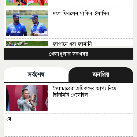
দলে ফিরলেন সাকিব-ইয়াসির
জাপানে ধরা জার্মানি
খেলাধুলার সবখবর
সর্বশেষ
জনপ্রিয়
কোস্টারিকার জালে স্পেনের ৭ গোল
স্বৈরাচারেরা শ্রমিকদের ভাগ্য নিয়ে
ছিনিমিনি খেলেছিল
জোড়া গোলে জিতল ইকুয়েডর
মে
টি-টেন ক্রিকেট এবার শ্রীলঙ্কায়