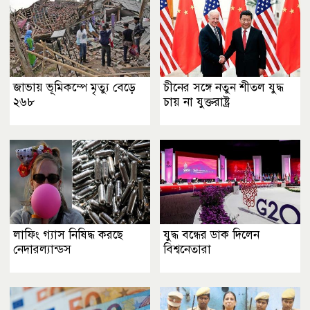
জাভায় ভূমিকম্পে মৃত্যু বেড়ে
চীনের সঙ্গে নতুন শীতল যুদ্ধ
২৬৮
চায় না যুক্তরাষ্ট্র
লাফিং গ্যাস নিষিদ্ধ করছে
যুদ্ধ বন্ধের ডাক দিলেন
নেদারল্যান্ডস
বিশ্বনেতারা