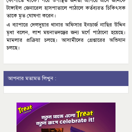
কোপাতে থাকে। পরে উপস্থিত জনতা এগিয়ে এসে জনিকে
টাঙ্গাইল জেনারেল হাসপাতালে পাঠালে কর্তব্যরত চিকিৎসক
তাকে মৃত ঘোষণা করেন।
এ ব্যাপারে দেলদুয়ার থানার অফিসার ইনচার্জ নাছির উদ্দিন
মৃধা বলেন, লাশ ময়নাতদন্তের জন্য মর্গে পাঠানো হয়েছে।
মামলার প্রক্রিয়া চলছে। আসামীদের গ্রেপ্তারের অভিযান
চলছে।
আপনার মতামত লিখুন :