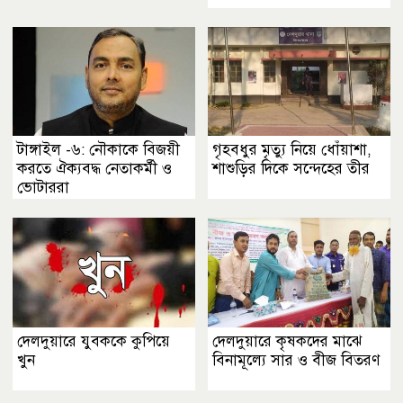
টাঙ্গাইল -৬: নৌকাকে বিজয়ী
গৃহবধুর মৃত্যু নিয়ে ধোঁয়াশা,
করতে ঐক্যবদ্ধ নেতাকর্মী ও
শাশুড়ির দিকে সন্দেহের তীর
ভোটাররা
দেলদুয়ারে যুবককে কুপিয়ে
দেলদুয়ারে কৃষকদের মাঝে
খুন
বিনামূল্যে সার ও বীজ বিতরণ