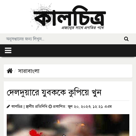
সারাবাংলা
দেলদুয়ারে যুবককে কুপিয়ে খুন
কালচিত্র | স্থানীয় প্রতিনিধি
প্রকাশিত: জুন ২০, ২০২৩, ১২:২১ এএম