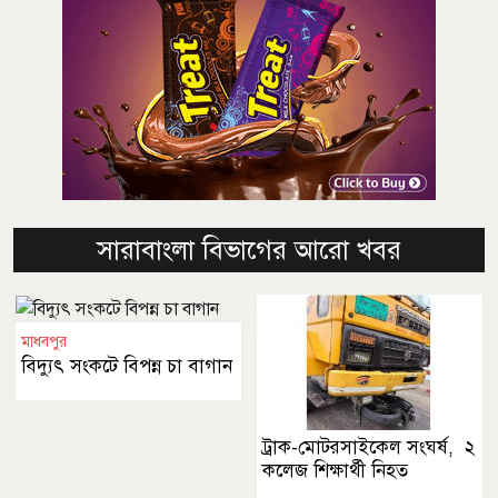
সারাবাংলা বিভাগের আরো খবর
মাধবপুর
বিদ্যুৎ সংকটে বিপন্ন চা বাগান
ট্রাক-মোটরসাইকেল সংঘর্ষ, ২
কলেজ শিক্ষার্থী নিহত